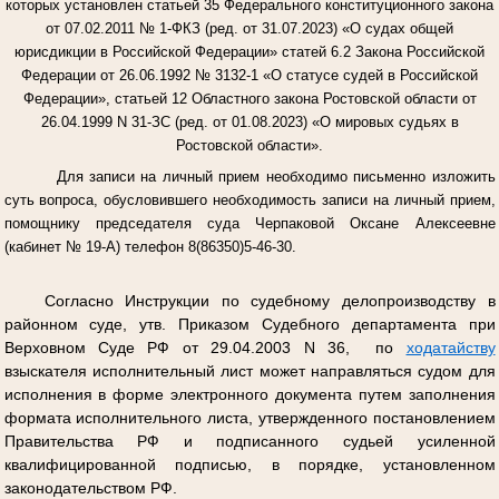
которых установлен статьей 35 Федерального конституционного закона
от 07.02.2011 № 1-ФКЗ (ред. от 31.07.2023) «О судах общей
юрисдикции в Российской Федерации» статей 6.2 Закона Российской
Федерации от 26.06.1992 № 3132-1 «О статусе судей в Российской
Федерации», статьей 12 Областного закона Ростовской области от
26.04.1999 N 31-ЗС (ред. от 01.08.2023) «О мировых судьях в
Ростовской области».
Для записи на личный прием необходимо письменно изложить
суть вопроса, обусловившего необходимость записи на личный прием,
помощнику председателя суда Черпаковой Оксане Алексеевне
(кабинет № 19-А) телефон 8(86350)5-46-30.
Согласно Инструкции по судебному делопроизводству в
районном суде, утв. Приказом Судебного департамента при
Верховном Суде РФ от 29.04.2003 N 36, по
ходатайству
взыскателя исполнительный лист может направляться судом для
исполнения в форме электронного документа путем заполнения
формата исполнительного листа, утвержденного постановлением
Правительства РФ и подписанного судьей усиленной
квалифицированной подписью, в порядке, установленном
законодательством РФ.