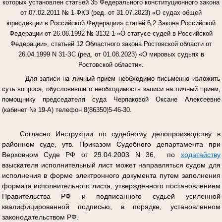
которых установлен статьей 35 Федерального конституционного закона
от 07.02.2011 № 1-ФКЗ (ред. от 31.07.2023) «О судах общей
юрисдикции в Российской Федерации» статей 6.2 Закона Российской
Федерации от 26.06.1992 № 3132-1 «О статусе судей в Российской
Федерации», статьей 12 Областного закона Ростовской области от
26.04.1999 N 31-ЗС (ред. от 01.08.2023) «О мировых судьях в
Ростовской области».
Для записи на личный прием необходимо письменно изложить
суть вопроса, обусловившего необходимость записи на личный прием,
помощнику председателя суда Черпаковой Оксане Алексеевне
(кабинет № 19-А) телефон 8(86350)5-46-30.
Согласно Инструкции по судебному делопроизводству в
районном суде, утв. Приказом Судебного департамента при
Верховном Суде РФ от 29.04.2003 N 36, по
ходатайству
взыскателя исполнительный лист может направляться судом для
исполнения в форме электронного документа путем заполнения
формата исполнительного листа, утвержденного постановлением
Правительства РФ и подписанного судьей усиленной
квалифицированной подписью, в порядке, установленном
законодательством РФ.