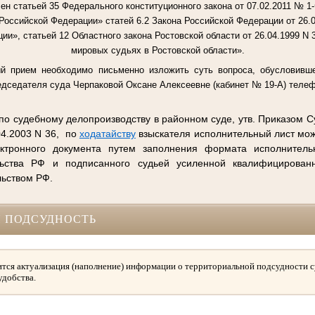
ен статьей 35 Федерального конституционного закона от 07.02.2011 № 1-Ф
Российской Федерации» статей 6.2 Закона Российской Федерации от 26.0
и», статьей 12 Областного закона Ростовской области от 26.04.1999 N 3
мировых судьях в Ростовской области».
й прием необходимо письменно изложить суть вопроса, обусловивше
дседателя суда Черпаковой Оксане Алексеевне (кабинет № 19-А) телефо
по судебному делопроизводству в районном суде, утв. Приказом 
04.2003 N 36, по
ходатайству
взыскателя исполнительный лист мож
тронного документа путем заполнения формата исполнительн
ьства РФ и подписанного судьей усиленной квалифицирован
льством РФ.
 ПОДСУДНОСТЬ
тся актуализация (наполнение) информации о территориальной подсудности с
удобства.