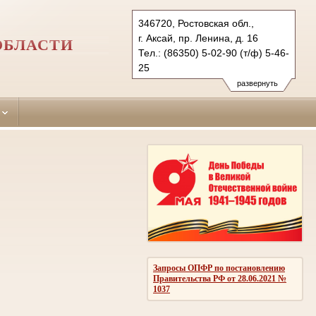
346720, Ростовская обл.,
г. Аксай, пр. Ленина, д. 16
ОБЛАСТИ
Тел.: (86350) 5-02-90 (т/ф) 5-46-
25
aksajsky.ros@sudrf.ru
развернуть
схема проезда
показать на карте
Запросы ОПФР по постановлению
Правительства РФ от 28.06.2021 №
1037